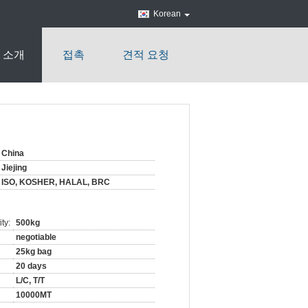
Korean
 소개
접촉
견적 요청
China
Jiejing
ISO, KOSHER, HALAL, BRC
ty:
500kg
negotiable
25kg bag
20 days
L/C, T/T
10000MT