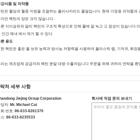
건강식품 및 의약품
틴은 혈당과 혈중 지방을 조절하는 폴리사카리드 물질입니다. 현재 가정용 의약품과 
지만 펙틴의 양은 크지 않습니다..
른 식이섬유와 달리 펙틴의 구조적 특성으로 인해 물에 잘 녹고 고 점성이 있습니다.이
 인간 체내 에서 제거 할 수 있다.
다른 용도
한 펙틴은 좋은 물 보유 능력과 방사능 저항력을 사용하여 플라스틱 랩, 기저귀, 화장
리는 제조업체 공급자와 펙틴 분말 대량 수출자입니다 주문을 위해 귀하의 연락을 환
락처 세부 사항
handong Jiejing Group Corporation
회사에 직접 문의 보내기
담당자:
Mr. Michael Cui
화 번호:
86-633-8261370
스:
86-633-8235533