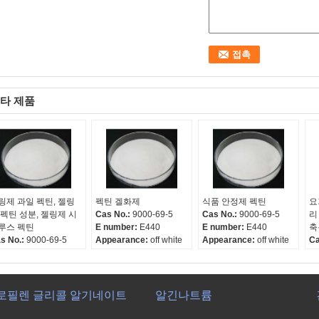
타 제품
링제 과일 펙틴, 젤링
펙틴 겔화제
식품 안정제 펙틴
요
 펙틴 성분, 젤링제 시
Cas No.:
9000-69-5
Cas No.:
9000-69-5
리
루스 펙틴
E number:
E440
E number:
E440
축
s No.:
9000-69-5
Appearance:
off white
Appearance:
off white
Ca
number:
E440
or light yellow powder
or light yellow powder
E 
pearance:
off white
Ap
 light yellow powder
or
로필렌 글리콜 알기네이트
알긴나트륨