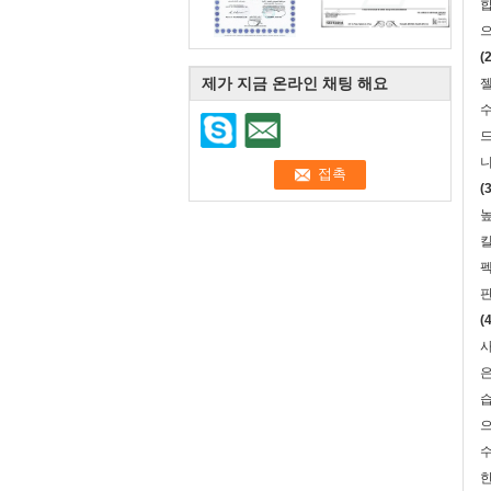
합
으
(
제가 지금 온라인 채팅 해요
젤
수
드
니
(
높
킬
펙
판
(
사
은
습
으
수
한