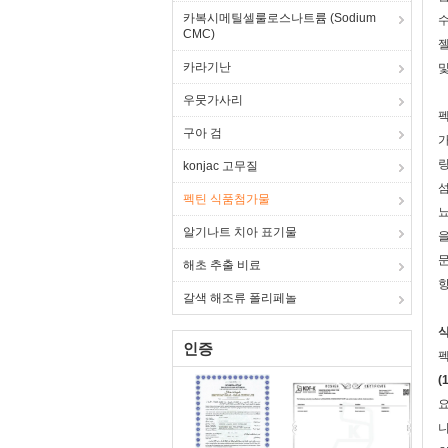
카복시메틸셀룰로스나트륨 (Sodium
수
CMC)
젤
카라기난
및
우뭇가사리
펙
구아 검
가
링
konjac 고무질
섬
펙틴 식품첨가물
뇨
알기나트 치아 표기물
을
문
해초 추출 비료
항
갈색 해조류 폴리페놀
식
인증
펙
(
요
니