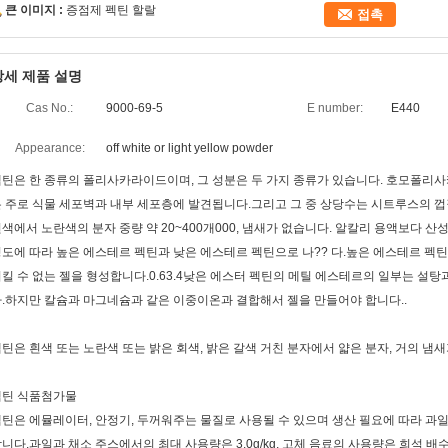
큰 이미지 :
증점제 펙틴 할랄
접촉
상세 제품 설명
Cas No.:
9000-69-5
E number:
E440
Appearance:
off white or light yellow powder
틴은 한 종류의 폴리사카라이드이며, 그 성분은 두 가지 종류가 있습니다. 호모폴
 주로 식물 세포벽과 내부 세포층에 발견됩니다.그리고 그 중 상당수는 시트루스의 껍
색에서 노란색의 분자 중량 약 20~400개000, 냄새가 없습니다. 알칼리 용액보다
도에 따라 높은 에스테르 펙틴과 낮은 에스테르 펙틴으로 나?? 다.높은 에스테르 펙틴은 
킬 수 없는 젤을 형성합니다.0.63.4낮은 에스터 펙틴의 메틸 에스테르의 일부는 설탕
.하지만 칼슘과 마그네슘과 같은 이중이온과 결합해서 젤을 만들어야 합니다..
틴은 흰색 또는 노란색 또는 밝은 회색, 밝은 갈색 거친 분자에서 얇은 분자, 거의 냄새
펙틴 식품첨가물
틴은 에뮬레이터, 안정기, 두꺼워주는 물질로 사용될 수 있으며 생산 필요에 따라 과
니다.과일과 채소 주스에서의 최대 사용량은 3.0g/kg, 고체 음료의 사용량은 희석 