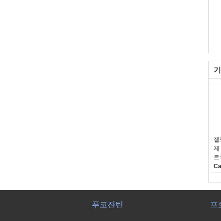
기
젤
제
트
Ca
E 
Ap
or
푸코잔틴
프