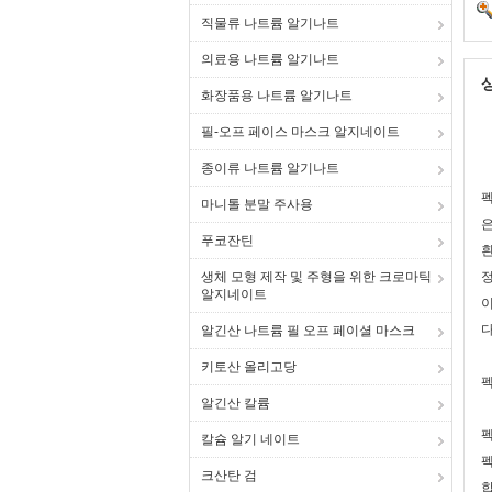
직물류 나트륨 알기나트
의료용 나트륨 알기나트
화장품용 나트륨 알기나트
필-오프 페이스 마스크 알지네이트
종이류 나트륨 알기나트
펙
마니톨 분말 주사용
은
푸코잔틴
흰
생체 모형 제작 및 주형을 위한 크로마틱
정
알지네이트
이
다
알긴산 나트륨 필 오프 페이셜 마스크
키토산 올리고당
펙
알긴산 칼륨
칼슘 알기 네이트
펙
크산탄 검
합