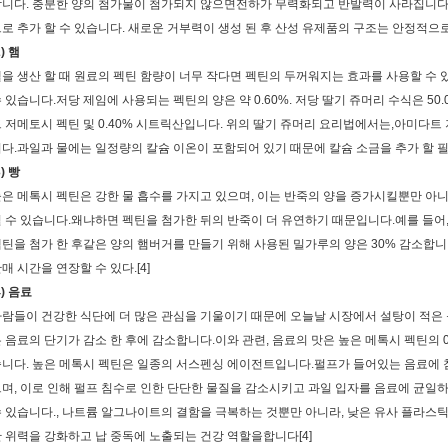
니다. 충분한 양의 첨가물이 첨가되지 않으면전하가 무력화되고 반발력이 사라집니다
로 추가 할 수 있습니다. 새로운 거부력이 생성 된 후 산성 유제품의 구조는 안정적으로
2) 햄
을 생산 할 때 원료의 펙틴 함량이 너무 작다면 펙틴의 두꺼워지는 효과를 사용할 수 
 있습니다.저당 제임에 사용되는 펙틴의 양은 약 0.60%. 저당 딸기 쥬머리 수식은 50.00% 딸
 저메토시 펙틴 및 0.40% 시트릭산입니다. 위의 딸기 쥬머리 요리법에서는,아미다트
다.과일과 물에는 일정량의 칼슘 이온이 포함되어 있기 때문에 칼슘 소금을 추가 할 
3) 빵
은 메톡시 펙틴은 강한 물 흡수를 가지고 있으며, 이는 반죽의 양을 증가시킬뿐만 아
 수 있습니다.왜냐하면 펙틴을 첨가한 뒤의 반죽이 더 유연하기 때문입니다.예를 들어
틴을 첨가 한 후같은 양의 햄버거를 만들기 위해 사용된 밀가루의 양은 30% 감소합니
매 시간을 연장할 수 있다.[4]
4) 음료
람들이 건강한 식단에 더 많은 관심을 기울이기 때문에 오늘날 시장에서 설탕이 적은 
 음료의 단기가 감소 한 후에 감소합니다.이와 관련, 음료의 맛은 높은 메톡시 펙틴의 0.
니다. 높은 메톡시 펙틴은 일종의 서스펜싱 에이전트입니다.펄프가 들어있는 음료에 첨가
며, 이로 인해 펄프 침수로 인한 단단한 물질을 감소시키고 과일 입자를 음료에 균일
 있습니다., 나트륨 알그나이트의 결함을 극복하는 것뿐만 아니라, 낮은 유사 플라스틱성
 위력을 강화하고 납 중독에 노출되는 건강 역할을합니다[4]