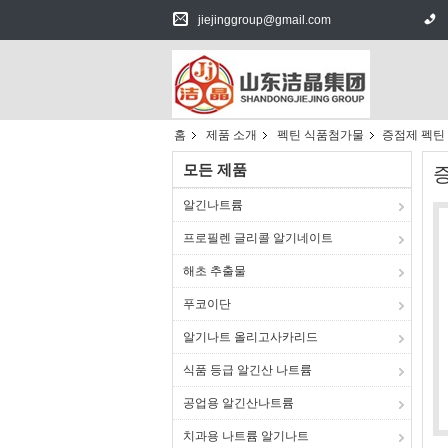
jiejinggroup@gmail.com
홈
제품 소개
펙틴 식품첨가물
증점제 펙틴
모든 제품
알긴나트륨
프로필렌 글리콜 알기네이트
해초 추출물
푸코이단
알기나트 올리고사카리드
식품 등급 알긴산 나트륨
공업용 알긴산나트륨
치과용 나트륨 알기나트