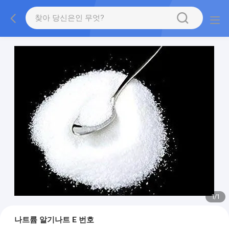
1
/
1
나트륨 알기나트 E 번호