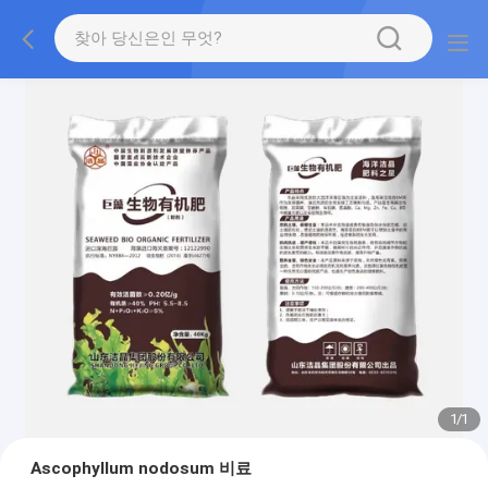
1
/
1
Ascophyllum nodosum 비료