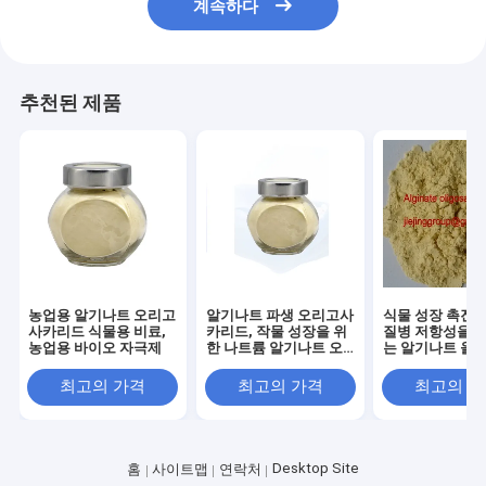
계속하다
추천된 제품
농업용 알기나트 오리고
알기나트 파생 오리고사
식물 성장 촉진 
사카리드 식물용 비료,
카리드, 작물 성장을 위
질병 저항성을 
농업용 바이오 자극제
한 나트륨 알기나트 오
는 알기나트 올
리고사카리드
리드
최고의 가격
최고의 가격
최고의 
Desktop Site
홈
사이트맵
연락처