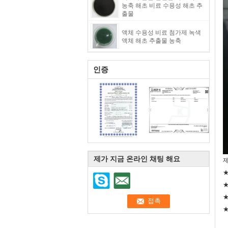
농축 해초 비료 수용성 해초 추
출물
액체 수용성 비료 첨가제 녹색
액체 해초 추출물 농축
인증
제가 지금 온라인 채팅 해요
★
★
★
★