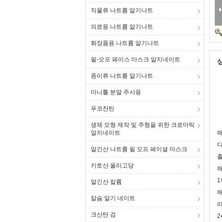
직물류 나트륨 알기나트
의료용 나트륨 알기나트
화장품용 나트륨 알기나트
필-오프 페이스 마스크 알지네이트
종이류 나트륨 알기나트
마니톨 분말 주사용
푸코잔틴
생체 모형 제작 및 주형을 위한 크로마틱
알지네이트
해
다
알긴산 나트륨 필 오프 페이셜 마스크
출
키토산 올리고당
해
1
알긴산 칼륨
해
칼슘 알기 네이트
리
크산탄 검
2