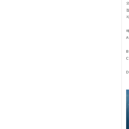
오
점
지
해
A
B
C
D