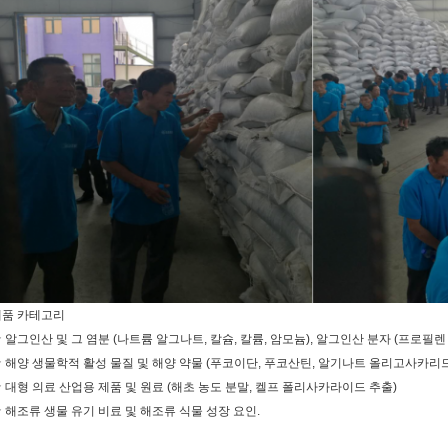
제품 카테고리
 알그인산 및 그 염분 (나트륨 알그나트, 칼슘, 칼륨, 암모늄), 알그인산 분자 (프로필
 해양 생물학적 활성 물질 및 해양 약물 (푸코이단, 푸코산틴, 알기나트 올리고사카리드
 대형 의료 산업용 제품 및 원료 (해초 농도 분말, 켈프 폴리사카라이드 추출)
 해조류 생물 유기 비료 및 해조류 식물 성장 요인.