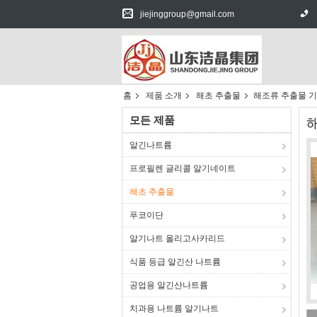
jiejinggroup@gmail.com
홈
제품 소개
해초 추출물
해조류 추출물 기
모든 제품
알긴나트륨
프로필렌 글리콜 알기네이트
해초 추출물
푸코이단
알기나트 올리고사카리드
식품 등급 알긴산 나트륨
공업용 알긴산나트륨
치과용 나트륨 알기나트