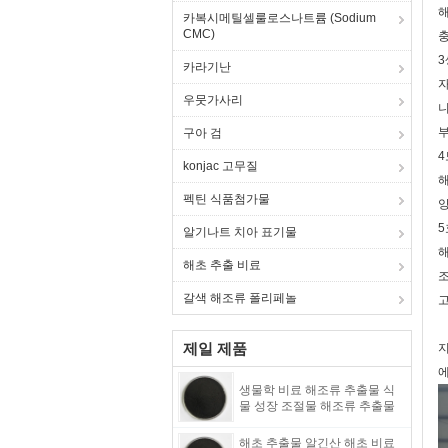
해
카복시메틸셀룰로스나트륨 (Sodium
CMC)
충
3
카라기난
자
우뭇가사리
니
부
구아 검
4
konjac 고무질
해
펙틴 식품첨가물
양
5
알기나트 치아 표기물
해
해초 추출 비료
조
갈색 해조류 폴리페놀
고
제일 제품
지
에
생물학 비료 해조류 추출물 식
물 성장 조절물 해조류 추출물
해초 추출물 알긴산 해초 비료