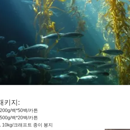
패키지:
1200g/백*50백/카튼
2500g/백*20백/카튼
3. 10kg/크래프트 종이 봉지