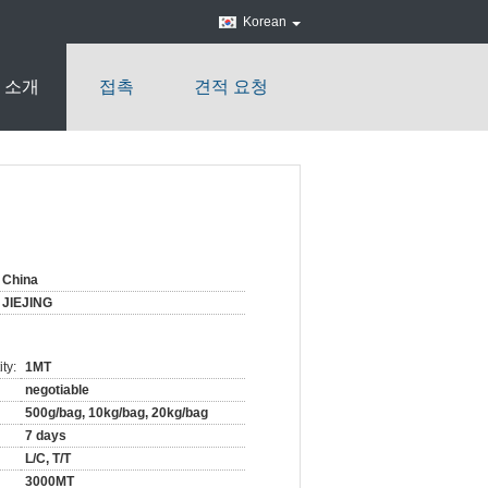
Korean
 소개
접촉
견적 요청
China
JIEJING
ty:
1MT
negotiable
500g/bag, 10kg/bag, 20kg/bag
7 days
L/C, T/T
3000MT