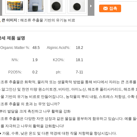
접촉
큰 이미지 :
해조류 추출물 기반의 유기농 비료
상세 제품 설명
Organic Matter %:
48.5
Alginic Acid%:
18.2
N%:
1.9
K2O%:
18.1
P2O5%:
0.2
ph:
7-11
조류 추출물은 화학적, 물리적 또는 생물학적 방법을 통해 바다에서 자라는 큰 조류
.알그인산 및 천연 미량 원소미토겐, 비타민, 아미노산, 해조류 폴리사카리드, 해조류
물 기반의 유기농 비료로 만들어집니다., 농작물의 뿌리 내림, 스트레스 저항성, 수확 
조류 추출물 의 효과 는 무엇 입니까?
뿌리 발달을 크게 촉진하고 나무 활력을 강화
조류 추출물은 다양한 자연 성장과 같은 물질을 풍부하게 함유하고 있습니다. 예를 들어
를 자극하고 나무의 활력을 강화합니다!
● 가뭄, 수류, 낮은 온도 및 다른 역경에 대한 작물 저항력을 향상시킵니다.