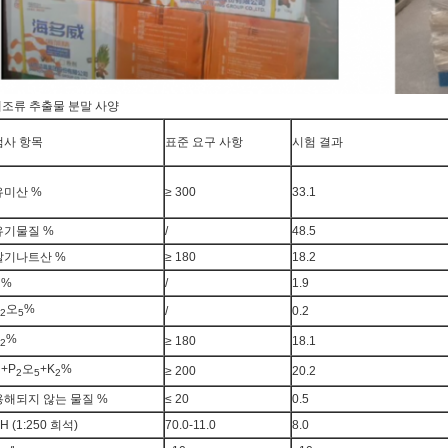
조류 추출물 분말 사양
검사 항목
표준 요구 사항
시험 결과
유미산 %
≥ 300
33.1
유기물질 %
/
48.5
알기나트산 %
≥ 180
18.2
N%
/
1.9
오
%
/
0.2
2
5
%
≥ 180
18.1
2
+P
오
+K
%
≥ 200
20.2
2
5
2
용해되지 않는 물질 %
≤ 20
0.5
H (1:250 희석)
70.0-11.0
8.0