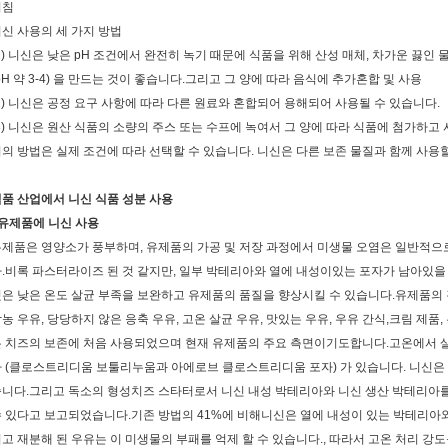
지침
신 사용의 세 가지 방법
1) 니신은 낮은 pH 조건에서 완전히 녹기 때문에 식품을 위해 산성 매체, 차가운 끓인 물 
pH 약 3-4) 을 만드는 것이 좋습니다.그리고 그 양에 따라 음식에 추가혼합 및 사용
2) 니신은 공정 요구 사항에 따라 다른 원료와 혼합되어 용해되어 사용될 수 있습니다.
3) 니신은 원산 식품의 소량의 주스 또는 수프에 녹여서 그 양에 따라 식품에 첨가하고
의 방법은 실제 조건에 따라 선택할 수 있습니다. 니신은 다른 보존 물질과 함께 사용
품 산업에서 니신 식품 성분 사용
유제품에 니신 사용
제품은 영양소가 풍부하며, 유제품의 가공 및 저장 과정에서 미생물 오염은 일반적으로
.비록 파스터라이즈 된 것 같지만, 일부 박테리아와 열에 내성이있는 포자가 남아있
은 낮은 온도 살균 부족을 보완하고 유제품의 품질을 향상시킬 수 있습니다.유제품의 
농 우유, 당당하지 않은 응축 우유, 고온 살균 우유, 맛있는 우유, 우유 간식,크림 제품
 치즈의 보존에 처음 사용되었으며 현재 유제품의 주요 측면이기도합니다.고온에서 살
 (클로스트리디움 보툴리누움과 아에로브 클로스트리디움 포자) 가 있습니다. 니신은 
니다.그리고 독소의 형성치즈 스타터로서 니신 내성 박테리아와 니신 생산 박테리아를
 있다고 보고되었습니다.기존 방법의 41%에 비해니신은 열에 내성이 있는 박테리아와
고 재분해 된 우유는 이 미생물의 부패를 억제 할 수 있습니다., 따라서 고온 처리 강