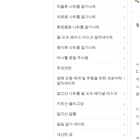
직물류 나트륨 알기나트
의료용 나트륨 알기나트
화장품용 나트륨 알기나트
필-오프 페이스 마스크 알지네이트
종이류 나트륨 알기나트
마니톨 분말 주사용
푸코잔틴
C
생체 모형 제작 및 주형을 위한 크로마틱
식
알지네이트
니
알긴산 나트륨 필 오프 페이셜 마스크
분
키토산 올리고당
니
알긴산 칼륨
니
칼슘 알기 네이트
크산탄 검
외