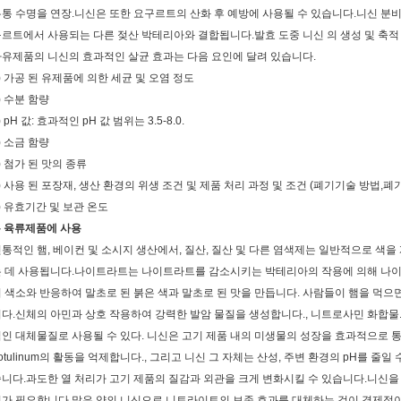
통 수명을 연장.니신은 또한 요구르트의 산화 후 예방에 사용될 수 있습니다.니신 분비 박테리아 Lac
르트에서 사용되는 다른 젖산 박테리아와 결합됩니다.발효 도중 니신 의 생성 및 축적 은 
유제품의 니신의 효과적인 살균 효과는 다음 요인에 달려 있습니다.
) 가공 된 유제품에 의한 세균 및 오염 정도
) 수분 함량
) pH 값: 효과적인 pH 값 범위는 3.5-8.0.
) 소금 함량
) 첨가 된 맛의 종류
) 사용 된 포장재, 생산 환경의 위생 조건 및 제품 처리 과정 및 조건 (폐기기술 방법,폐
) 유효기간 및 보관 온도
- 육류제품에 사용
통적인 햄, 베이컨 및 소시지 생산에서, 질산, 질산 및 다른 염색제는 일반적으로 색을 개발하고
는 데 사용됩니다.나이트라트는 나이트라트를 감소시키는 박테리아의 작용에 의해 나
 색소와 반응하여 말초로 된 붉은 색과 말초로 된 맛을 만듭니다. 사람들이 햄을 먹
다.신체의 아민과 상호 작용하여 강력한 발암 물질을 생성합니다., 니트로사민 화합물
인 대체물질로 사용될 수 있다. 니신은 고기 제품 내의 미생물의 성장을 효과적으로 통제할 
otulinum의 활동을 억제합니다., 그리고 니신 그 자체는 산성, 주변 환경의 pH를 줄
니다.과도한 열 처리가 고기 제품의 질감과 외관을 크게 변화시킬 수 있습니다.니신을 첨
가 필요합니다.많은 양의 니신으로 니트라이트의 보존 효과를 대체하는 것이 경제적이