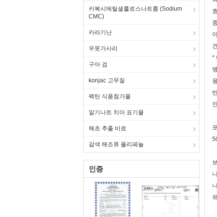
카복시메틸셀룰로스나트륨 (Sodium
효
CMC)
중
카라기난
아
건
우뭇가사리
*
구아 검
병
konjac 고무질
용
반
펙틴 식품첨가물
안
알기나트 치아 표기물
해초 추출 비료
5
갈색 해조류 폴리페놀
인증
니
니
유