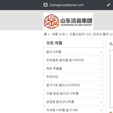
jiejinggroup@gmail.com
홈
제품 소개
식품산업의 니신, 코코넛 물의 니
모든 제품
알긴나트륨
프로필렌 글리콜 알기네이트
해초 추출물
푸코이단
알기나트 올리고사카리드
식품 등급 알긴산 나트륨
공업용 알긴산나트륨
치과용 나트륨 알기나트