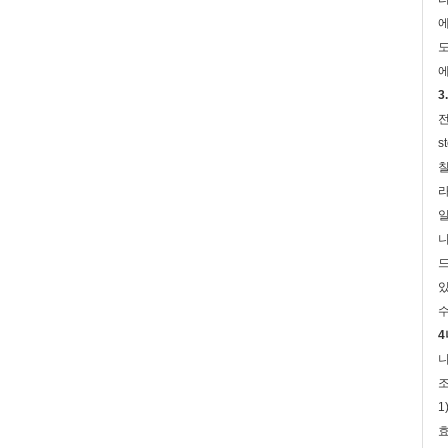
에
도
에
3
전
s
칠
라
일
니
드
있
수
4
니
조
1
효