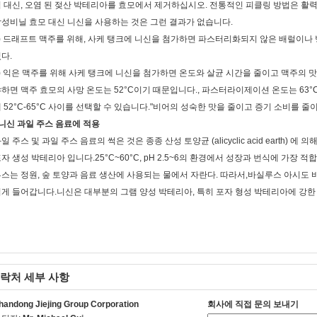
 대신, 오염 된 젖산 박테리아를 효모에서 제거하십시오. 전통적인 피클링 방법은 활
성비닐 효모 대신 니신을 사용하는 것은 그런 결과가 없습니다.
) 드래프트 맥주를 위해, 사케 탱크에 니신을 첨가하면 파스터리화되지 않은 배럴이나 
다.
) 익은 맥주를 위해 사케 탱크에 니신을 첨가하면 온도와 살균 시간을 줄이고 맥주의 
하면 맥주 효모의 사망 온도는 52°C이기 때문입니다., 파스터라이제이션 온도는 63°C-
 52°C-65°C 사이를 선택할 수 있습니다."비어의 성숙한 맛을 줄이고 증기 소비를 줄이
니신 과일 주스 음료에 적용
일 주스 및 과일 주스 음료의 썩은 것은 종종 산성 토양균 (alicyclic acid earth)
자 생성 박테리아 입니다.25°C~60°C, pH 2.5~6의 환경에서 성장과 번식에 가장
스는 정원, 숲 토양과 음료 생산에 사용되는 물에서 자란다. 따라서,바실루스 아시도 
게 들어갑니다.니신은 대부분의 그램 양성 박테리아, 특히 포자 형성 박테리아에 강한
락처 세부 사항
handong Jiejing Group Corporation
회사에 직접 문의 보내기