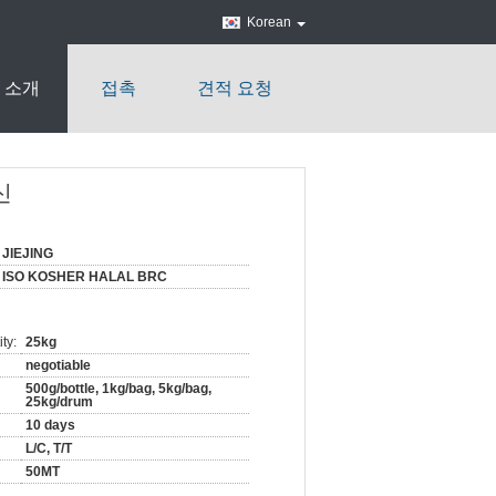
Korean
 소개
접촉
견적 요청
신
JIEJING
ISO KOSHER HALAL BRC
ty:
25kg
negotiable
500g/bottle, 1kg/bag, 5kg/bag,
25kg/drum
10 days
L/C, T/T
50MT