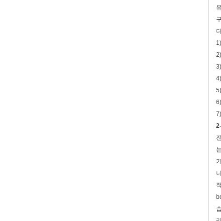
유
구
다
1
2
3
4
5
6
7
2
전
기
니
적
b
습
리