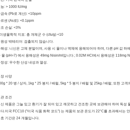
능: > 1000 IU/mg
금속 (Pb로 계산): <10ppm
르센 (As로): <0.1ppm
조 손실: <3%
 미생물학적 지표: 총 개체군 수 (cfu/g) <10
원성 박테리아: 검출되지 않습니다.
해성: 니신은 고체 분말이며, 사용 시 물이나 액체에 용해되어야 하며, 다른 pH 값 하
 물 (pH=7) 에서 용해성은 49mg Nisin/ml입니다.; 0.02M HCl에서 용해성은 118mg 
정성: 우수한 산성 내성과 열성.
포장 사양
00g * 20 병 / 상자, 1kg * 25 봉지 / 배럴, 5kg * 5 봉지 / 배럴 및 25kg / 배럴
보관 조건
신 제품은 그늘 있고 환기가 잘 되어 있고 깨끗하고 건조한 곳에 보관해야 하며 독성 물
다.미국 FCC10 ("미국 식품 화학 코드") 는 제품의 보관 온도가 22°C를 초과해서
효 기간은 24 개월입니다.