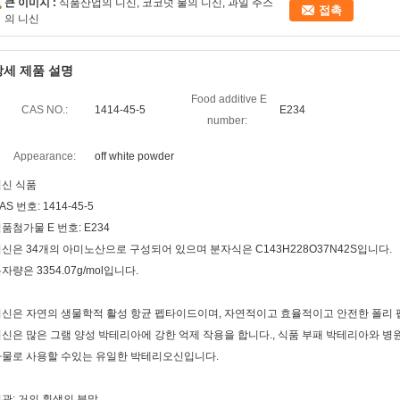
큰 이미지 :
식품산업의 니신, 코코넛 물의 니신, 과일 주스
접촉
의 니신
상세 제품 설명
Food additive E
CAS NO.:
1414-45-5
E234
number:
Appearance:
off white powder
니신 식품
AS 번호: 1414-45-5
품첨가물 E 번호: E234
신은 34개의 아미노산으로 구성되어 있으며 분자식은 C143H228O37N42S입니다.
자량은 3354.07g/mol입니다.
신은 자연의 생물학적 활성 항균 펩타이드이며, 자연적이고 효율적이고 안전한 폴리 
신은 많은 그램 양성 박테리아에 강한 억제 작용을 합니다., 식품 부패 박테리아와 
가물로 사용할 수있는 유일한 박테리오신입니다.
관: 거의 흰색의 분말