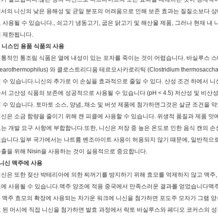
서의 니신의 낮은 용해성 및 균일 분포의 어려움으로 인해 보존 효과는 질질소보다 
 사용될 수 있습니다., 쇠고기 냉동고기, 굽은 닭고기 및 해산물 제품, 그러나 현재 
 제한됩니다.
. 니스인 용품 식품의 사용
통적인 통조림 식품은 열에 내성이 있는 포자를 죽이는 것이 어렵습니다. 바실루스 스테아
tearothermophilus) 와 클로스트리디움 테르모사카로리틱 (Clostridium thermosac
 수 있습니다.니신의 추가로 이 손실을 효과적으로 줄일 수 있다. 산성 조건 하에서 니
서 고산성 식품의 보존에 성공적으로 사용될 수 있습니다 (pH < 4.5) 저산성 및 비
 수 있습니다. 토마토 소스, 양념, 채소 및 버섯 제품에 첨가하면그것은 살균 조건을 
신은 소금 함량을 줄이기 위해 캔 피클에 사용할 수 있습니다. 위생적 품질과 제품 맛
는 개발 요구 사항에 부합합니다.또한, 니신은 저장 중 높은 온도로 인한 음식 캔의 
습니다.일부 국가에서는 나트륨 벤조아이트 사용이 허용되지 않기 때문에, 일반적으
출을 위해 Nisin을 사용하는 것이 실용적으로 중요합니다.
니신 맥주에 사용
신은 또한 젖산 박테리아에 의한 찌꺼기를 방지하기 위해 효모를 억제하지 않고 맥주,
에 사용될 수 있습니다.맥주 양조에 적용 중국에서 만족스러운 결과를 얻었습니다맥
) 맥주 효모의 확장에 사용되는 차가운 워크에 니신을 첨가하면 포도주 모자가 그램 
 된 머시에 직접 니신을 첨가하면 발효 과정에서 락토 바실루스와 페디오 코커스의 성장을