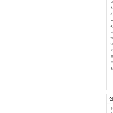
법
합
3
있
4
냐
해
5
과
포
루
쉽
연
S