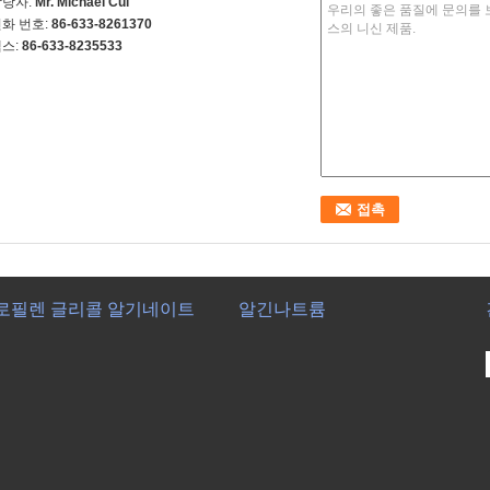
담당자:
Mr. Michael Cui
화 번호:
86-633-8261370
스:
86-633-8235533
로필렌 글리콜 알기네이트
알긴나트륨