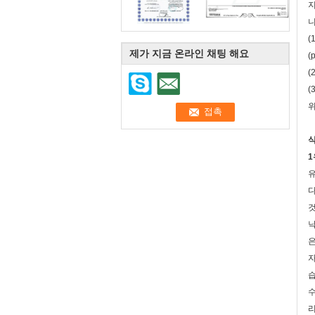
니
(
제가 지금 온라인 채팅 해요
(
(
(
위
식
1
유
다
것
낙
은
자
습
수
리